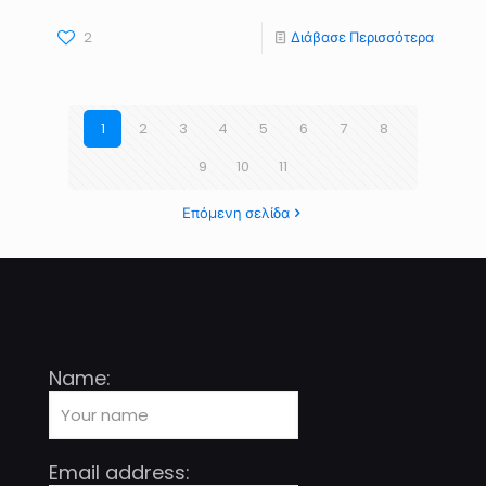
2
Διάβασε Περισσότερα
1
2
3
4
5
6
7
8
9
10
11
Επόμενη σελίδα
Name:
Email address: