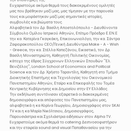
Ευχαριστούμε ακόμα θερμά τους διακεκριμένους ομιλητές
μας που βρέθηκαν μαζί μας, μας τίμησαν με την παρουσία
τους και μοιράστηκαν μαζί μας σημαντικές ιστορίες,
συμβουλές και βιώματα τους.
Αλφαβητικά τον Δρ. Βασίλη Αποστολόπουλο - Διευθύνοντα
Σύμβουλο Ομίλου Ιατρικού Αθηνών, Επίτιμο Πρόεδρο Ε.ΕΝ.Ε
την κα. Κατερίνα Γκαγκάκη, Επικοινωνιολόγο, την κα. Σάντρα
Ζαφειρακοπούλου CEO/Γενική Διευθύντρια Make - A - Wish
- Greece, την κα. Στέλλα Καπεζάνου, Εικαστικό, τον Δρ.
Βασίλη Μοναστηριώτη, Καθηγητή Πολιτικής Οικονομίας,
κάτοχο της έδρας Σύγχρονων Ελληνικών Σπουδών ''Ελ.
Βενιζέλος'', London School of Economics and Political
Science και τον Δρ. Χρήστο Ταραντίλη, Καθηγητή στο Τμήμα
Διοικητικής Επιστήμης και Τεχνολογίας του Οικονομικού
Πανεπιστημίου Αθηνών, Εταίρο και Επικεφαλής του Τομέα
Κεντρικής Κυβέρνησης και Δημοσίου στην EY Ελλάδος.
Την εκδήλωση συντόνισαν εξαιρετικά οι διακεκριμένες
δημοσιογράφοι και απόφοιτες του Πανεπιστημίου μας,
αλφαβητικά η κα Κορίνα Γεωργίου, Δημοσιογράφος στον SKAI
TV και η κα Μαρία Νικόλτσιου, Δημοσιογράφος,
Παρουσιάστρια και Σχολιάστρια ειδήσεων στον Alpha TV.
Eυχαριστούμε ακόμα θερμά το catering Δειπνοσοφιστήριον
και την εταιρεία sound and visual Παπαθανασίου για την