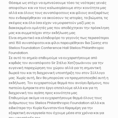
Θέσαμε ως στόχο να εμπνεύσουμε τόσο τις νεότερες γενιές
αποφοίτων και να τους καλωσορίσουμε στην κοινότητα μας
αλλά και όλους τους συναπόφοιτους και φίλους ανεξαιρέτως
που ενδιαφέρθηκαν να ακούσουν τις ιστορίες, τα βιώματα, τις
σκέψεις και όλα όσα είχαν να μοιραστούν μαζί μας οι
διακεκριμένοι ομιλητές μας που αποδέχτηκαν την πρόσκληση
μας και συμμετείχαν στην εκδήλωση μας.
Είναι σημαντικό και ελπιδοφόρο το γεγονός πως περισσότεροι
από 150 συναπόφοιτοι και φίλοι παρευρέθηκαν δια ζώσης στο
Stelios Foundation Conference Hall Stelios Philanthropic
Foundation.
Σε αυτό το σημείο επιθυμούμε να ευχαριστήσουμε από
καρδιάς τον συναπόφοιτο Sir Στέλιο Χατζηιωάννου για την
ευγενική παραχώρηση του χώρου αλλά για τη σημαντική
δωρεά του και τη διαχρονική υποστήριξη του στον Σύλλογο
μας. Χωρίς αυτή, δεν θα μπορούσε να πραγματοποιηθεί αυτή η
εκδήλωση. Τον ευχαριστούμε θερμά που ανοίγει δρόμους, που
πιστεύει έμπρακτα στο έργο επιτελούμε αλλά και για τη
διαχρονική του αγάπη προς κοινότητα μας.
Επιθυμούμε ακόμα να ευχαριστήσουμε θερμά όλους τους
άνθρωπους του Stelios Philanthropic Foundation αλλά και
ειδικότερα την Κυρία Κωνσταντίνα Καραμέρη για την
εξαιρετική συνεργασία που έχουμε μέσα στα χρόνια και για
την υποστήριξη της.